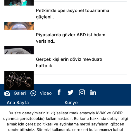
Petkim’de operasyonel toparlanma
güçleni..
Piyasalarda gözler ABD istihdam
verisind..
Gerçek kişilerin döviz mevduatı
haftalık..
Galeri
Video
Ana Sayfa
Künye
Bu site deneyimlerinizi kişiselleştirmek amacıyla KVKK ve GDPR
İletişim
uyarınca çerez(cookie) kullanmaktadır. Bu konu hakkında detaylı bilgi
almak için
çerez politikası
ve
aydınlatma metni
sayfalarını gözden
geçirebilirsiniz. Sitemizi kullanarak, çerezleri kullanmamızı kabul