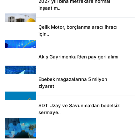
2027 yılı bina metrekare normal
inşaat m..
Çelik Motor, borçlanma aracı ihracı
için..
Akiş Gayrimenkul’den pay geri alımı
Ebebek mağazalarına 5 milyon
ziyaret
SDT Uzay ve Savunma'dan bedelsiz
sermaye..