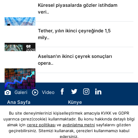
Küresel piyasalarda gözler istihdam
veri..
Tether, yılın ikinci çeyreğinde 1,5
mily..
Aselsan'ın ikinci çeyrek sonuçları
opera..
Galeri
Video
Ana Sayfa
Künye
Bu site deneyimlerinizi kişiselleştirmek amacıyla KVKK ve GDPR
İletişim
uyarınca çerez(cookie) kullanmaktadır. Bu konu hakkında detaylı bilgi
almak için
çerez politikası
ve
aydınlatma metni
sayfalarını gözden
geçirebilirsiniz. Sitemizi kullanarak, çerezleri kullanmamızı kabul
edersiniz.
© Copyright 2026 kurfarki.com Tüm Hakları Saklıdır.