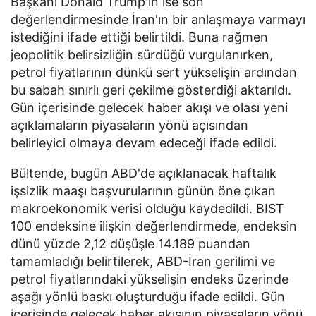
Başkanı Donald Trump'ın ise son
değerlendirmesinde İran'ın bir anlaşmaya varmayı
istediğini ifade ettiği belirtildi. Buna rağmen
jeopolitik belirsizliğin sürdüğü vurgulanırken,
petrol fiyatlarının dünkü sert yükselişin ardından
bu sabah sınırlı geri çekilme gösterdiği aktarıldı.
Gün içerisinde gelecek haber akışı ve olası yeni
açıklamaların piyasaların yönü açısından
belirleyici olmaya devam edeceği ifade edildi.
Bültende, bugün ABD'de açıklanacak haftalık
işsizlik maaşı başvurularının günün öne çıkan
makroekonomik verisi olduğu kaydedildi. BIST
100 endeksine ilişkin değerlendirmede, endeksin
dünü yüzde 2,12 düşüşle 14.189 puandan
tamamladığı belirtilerek, ABD-İran gerilimi ve
petrol fiyatlarındaki yükselişin endeks üzerinde
aşağı yönlü baskı oluşturduğu ifade edildi. Gün
içerisinde gelecek haber akışının piyasaların yönü