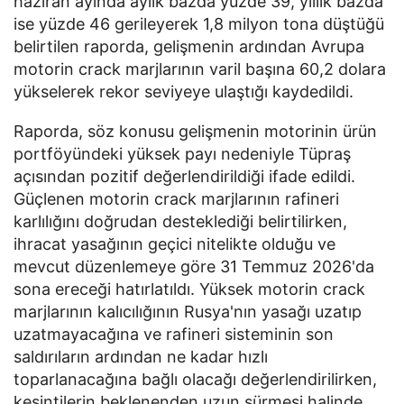
haziran ayında aylık bazda yüzde 39, yıllık bazda
ise yüzde 46 gerileyerek 1,8 milyon tona düştüğü
belirtilen raporda, gelişmenin ardından Avrupa
motorin crack marjlarının varil başına 60,2 dolara
yükselerek rekor seviyeye ulaştığı kaydedildi.
Raporda, söz konusu gelişmenin motorinin ürün
portföyündeki yüksek payı nedeniyle Tüpraş
açısından pozitif değerlendirildiği ifade edildi.
Güçlenen motorin crack marjlarının rafineri
karlılığını doğrudan desteklediği belirtilirken,
ihracat yasağının geçici nitelikte olduğu ve
mevcut düzenlemeye göre 31 Temmuz 2026'da
sona ereceği hatırlatıldı. Yüksek motorin crack
marjlarının kalıcılığının Rusya'nın yasağı uzatıp
uzatmayacağına ve rafineri sisteminin son
saldırıların ardından ne kadar hızlı
toparlanacağına bağlı olacağı değerlendirilirken,
kesintilerin beklenenden uzun sürmesi halinde