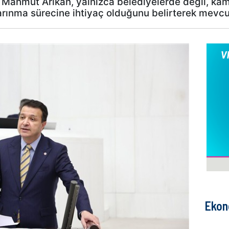
 Mahmut Arıkan, yalnızca belediyelerde değil, ka
ınma sürecine ihtiyaç olduğunu belirterek mevcut s
Ekon