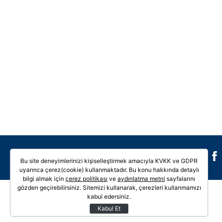
Galeri
Video
Bu site deneyimlerinizi kişiselleştirmek amacıyla KVKK ve GDPR
uyarınca çerez(cookie) kullanmaktadır. Bu konu hakkında detaylı
bilgi almak için
çerez politikası
ve
aydınlatma metni
sayfalarını
gözden geçirebilirsiniz. Sitemizi kullanarak, çerezleri kullanmamızı
kabul edersiniz.
Kabul Et