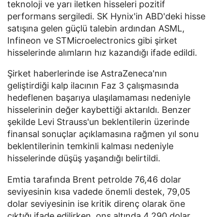
teknoloji ve yarı iletken hisseleri pozitif
performans sergiledi. SK Hynix'in ABD'deki hisse
satışına gelen güçlü talebin ardından ASML,
Infineon ve STMicroelectronics gibi şirket
hisselerinde alımların hız kazandığı ifade edildi.
Şirket haberlerinde ise AstraZeneca'nın
geliştirdiği kalp ilacının Faz 3 çalışmasında
hedeflenen başarıya ulaşılamaması nedeniyle
hisselerinin değer kaybettiği aktarıldı. Benzer
şekilde Levi Strauss'un beklentilerin üzerinde
finansal sonuçlar açıklamasına rağmen yıl sonu
beklentilerinin temkinli kalması nedeniyle
hisselerinde düşüş yaşandığı belirtildi.
Emtia tarafında Brent petrolde 76,46 dolar
seviyesinin kısa vadede önemli destek, 79,05
dolar seviyesinin ise kritik direnç olarak öne
çıktığı ifade edilirken, ons altında 4.290 dolar