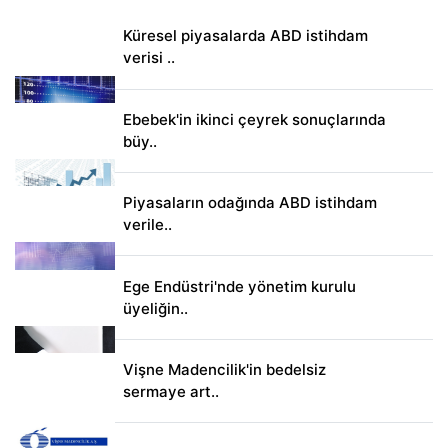
Küresel piyasalarda ABD istihdam
verisi ..
Ebebek'in ikinci çeyrek sonuçlarında
büy..
Piyasaların odağında ABD istihdam
verile..
Ege Endüstri'nde yönetim kurulu
üyeliğin..
Vişne Madencilik'in bedelsiz
sermaye art..