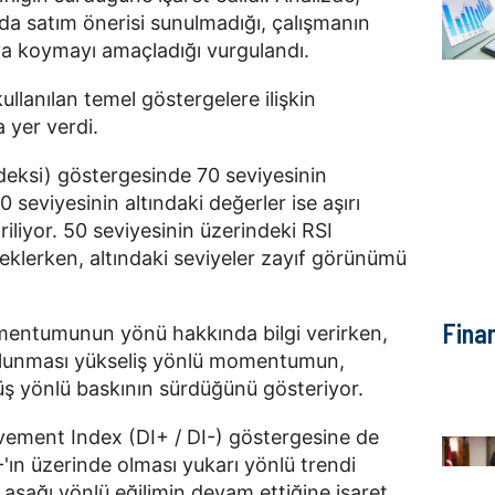
da satım önerisi sunulmadığı, çalışmanın
a koymayı amaçladığı vurgulandı.
ullanılan temel göstergelere ilişkin
 yer verdi.
deksi) göstergesinde 70 seviyesinin
0 seviyesinin altındaki değerler ise aşırı
iliyor. 50 seviyesinin üzerindeki RSI
steklerken, altındaki seviyeler zayıf görünümü
Fina
entumunun yönü hakkında bilgi verirken,
ulunması yükseliş yönlü momentumun,
üş yönlü baskının sürdüğünü gösteriyor.
vement Index (DI+ / DI-) göstergesine de
-'ın üzerinde olması yukarı yönlü trendi
 aşağı yönlü eğilimin devam ettiğine işaret