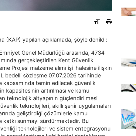
 (KAP) yapılan açıklamada, şöyle denildi:
lığı Emniyet Genel Müdürlüğü arasında, 4734
mında gerçekleştirilen Kent Güvenlik
e Projesi malzeme alımı işi ihalesine ilişkin
L bedelli sözleşme 07.07.2026 tarihinde
je kapsamında temin edilecek güvenlik
'nin kapasitesinin artırılması ve kamu
an teknolojik altyapının güçlendirilmesi
venlik teknolojileri, akıllı şehir uygulamaları
nlarında geliştirdiği çözümlerle kamu
e katkı sunmayı sürdürmektedir. Bu
venliği teknolojileri ve sistem entegrasyonu