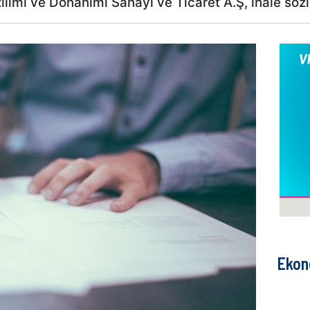
zılımı ve Donanımı Sanayi ve Ticaret A.Ş, ihale söz
Ekon