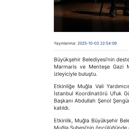
Yayınlanma:
2025-10-03 22:54:09
Büyükşehir Belediyesi’nin dest
Marmaris ve Menteşe Gazi M
izleyiciyle buluştu.
Etkinliğe Muğla Vali Yardımcı
İstanbul Koordinatörü Ufuk G
Başkanı Abdullah Şenol Şengür
katıldı.
Etkinlik, Muğla Büyükşehir Beled
Muğla Şubesi’nin öncülüğünde g