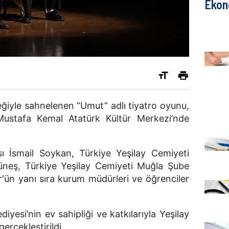
Ekon
eğiyle sahnelenen “Umut” adlı tiyatro oyunu,
ustafa Kemal Atatürk Kültür Merkezi’nde
sı İsmail Soykan, Türkiye Yeşilay Cemiyeti
üneş, Türkiye Yeşilay Cemiyeti Muğla Şube
'ün yanı sıra kurum müdürleri ve öğrenciler
iyesi’nin ev sahipliği ve katkılarıyla Yeşilay
erçekleştirildi.