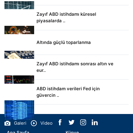
Zayıf ABD istihdamı küresel
piyasalarda ..
Altında güçlü toparlanma
Zayıf ABD istihdamı sonrası altın ve
eur..
ABD istihdam verileri Fed için
güvercin ..
Galeri
Video
Ana Sayfa
Künye