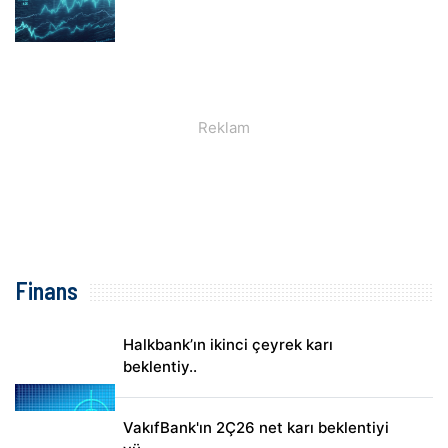
Finans
Halkbank’ın ikinci çeyrek karı
beklentiy..
VakıfBank'ın 2Ç26 net karı beklentiyi