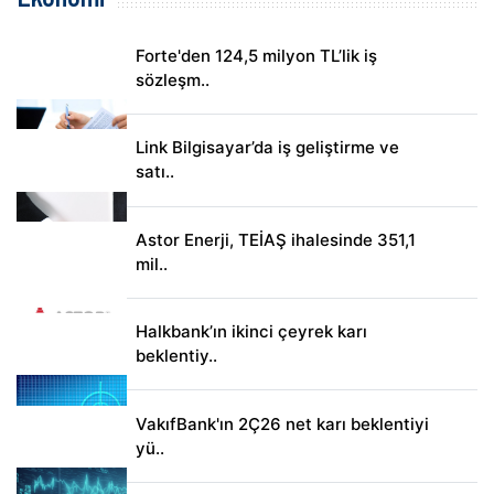
Forte'den 124,5 milyon TL’lik iş
sözleşm..
Link Bilgisayar’da iş geliştirme ve
satı..
Astor Enerji, TEİAŞ ihalesinde 351,1
mil..
Halkbank’ın ikinci çeyrek karı
beklentiy..
VakıfBank'ın 2Ç26 net karı beklentiyi
yü..