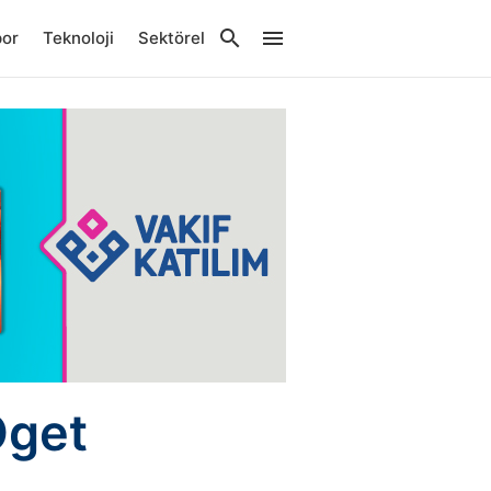
por
Teknoloji
Sektörel
Öget