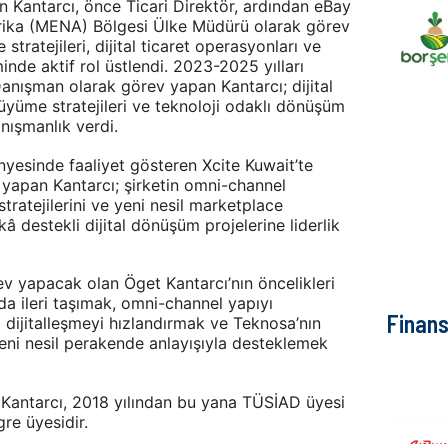
an Kantarcı, önce Ticari Direktör, ardından eBay
frika (MENA) Bölgesi Ülke Müdürü olarak görev
tratejileri, dijital ticaret operasyonları ve
nde aktif rol üstlendi. 2023-2025 yılları
anışman olarak görev yapan Kantarcı; dijital
yüme stratejileri ve teknoloji odaklı dönüşüm
nışmanlık verdi.
yesinde faaliyet gösteren Xcite Kuwait’te
yapan Kantarcı; şirketin omni-channel
ratejilerini ve yeni nesil marketplace
destekli dijital dönüşüm projelerine liderlik
 yapacak olan Öget Kantarcı’nın öncelikleri
a ileri taşımak, omni-channel yapıyı
Finan
dijitalleşmeyi hızlandırmak ve Teknosa’nın
yeni nesil perakende anlayışıyla desteklemek
 Kantarcı, 2018 yılından bu yana TÜSİAD üyesi
re üyesidir.