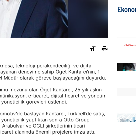
Ekono
nosa, teknoloji perakendeciliği ve dijital
dayanan deneyime sahip Öget Kantarcı’nın, 1
nel Müdür olarak göreve başlayacağını duyurdu.
lümü mezunu olan Öget Kantarcı, 25 yılı aşkın
ünikasyon, e-ticaret, dijital ticaret ve yönetim
yöneticilik görevleri üstlendi.
motiv’de başlayan Kantarcı, Turkcell’de satış,
 yöneticilik yaptıktan sonra Otto Group
 Arabulvar ve OGLI şirketlerinin ticari
l ticaret alanında önemli projelere imza attı.