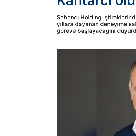
Kantarcı ol
Sabancı Holding iştiraklerind
yıllara dayanan deneyime sah
göreve başlayacağını duyurd