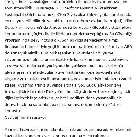
süreçlerimize yansıttığımız sürdürülebilirlik odaklı vizyonumuzun en
somut tescilidir. Bu süreçte LSEG performansımızı yükseltirken,
Sustainable Fitch notumuzu 3'ten 2'ye yükselttik ve global sıralamada
en üst yüzdelik dilimde yer aldık. CDP (Karbon Saydamlık Projesi) İklim
Değişikliği Programı'nda A notumuzu koruyarak Global A Listesi'ndeki
konumumuzu güçlendirdik; ilk defa raporlama yaptığımız Su Güvenliği
Programı'nda ise A- notu aldık. Son iki yılda gerçekleştirdiğimiz
finansman hamleleriyle yeşil finansman portföyümüzü 1,1 milyar ABD
dolarına yükselttik. Tüm bu başarılar, sürdürülebilir büyüme
vizyonumuzun uluslararası ölçekte de karşılık bulduğunu gösteriyor.
Çevreye ve topluma duyarlı yönetim yaklaşımımız Türk Telekom’a
uluslararası alanda duyulan güveni artırırken, operasyonel nakit
akışımız ve uluslararası finansman kaynaklarına erişimimiz uzun vadeli
stratejik yatırımlarımızı güvence altına alıyor. Güçlü altyapımız ve
teknoloji birikimimizle Türkiye’nin her köşesinde ve herkes için eşit bir
dijital gelecek inşa ederken, gelecek nesillere daha yaşanabilir bir
dünya bırakma sorumluluğuyla çalışmaya devam edeceğiz” diye
konuştu.
GES yatırımları sürüyor
Yeni nesil çevreci iletişim teknolojileri ile güneş enerjisi gibi yenilenebilir
kaynaklara yönelerek yeşil dönüşüm adına öncü çalışmalar