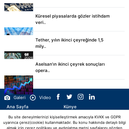
Küresel piyasalarda gözler istihdam
veri..
Tether, yılın ikinci çeyreğinde 1,5
mily..
Aselsan'ın ikinci çeyrek sonuçları
opera..
Galeri
Video
Ana Sayfa
Künye
Bu site deneyimlerinizi kişiselleştirmek amacıyla KVKK ve GDPR
İletişim
uyarınca çerez(cookie) kullanmaktadır. Bu konu hakkında detaylı bilgi
almak için
çerez politikası
ve
aydınlatma metni
sayfalarını gözden