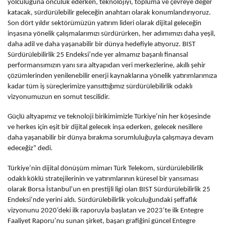
yolculuğuna öncülük ederken, teknolojiyi, topluma ve çevreye değer
katacak, sürdürülebilir geleceğin anahtarı olarak konumlandırıyoruz.
Son dört yıldır sektörümüzün yatırım lideri olarak dijital geleceğin
inşasına yönelik çalışmalarımızı sürdürürken, her adımımızı daha yeşil,
daha adil ve daha yaşanabilir bir dünya hedefiyle atıyoruz. BIST
Sürdürülebilirlik 25 Endeksi’nde yer almamız başarılı finansal
performansımızın yanı sıra altyapıdan veri merkezlerine, akıllı şehir
çözümlerinden yenilenebilir enerji kaynaklarına yönelik yatırımlarımıza
kadar tüm iş süreçlerimize yansıttığımız sürdürülebilirlik odaklı
vizyonumuzun en somut tescilidir.
Güçlü altyapımız ve teknoloji birikimimizle Türkiye’nin her köşesinde
ve herkes için eşit bir dijital gelecek inşa ederken, gelecek nesillere
daha yaşanabilir bir dünya bırakma sorumluluğuyla çalışmaya devam
edeceğiz” dedi.
Türkiye’nin dijital dönüşüm mimarı Türk Telekom, sürdürülebilirlik
odaklı köklü stratejilerinin ve yatırımlarının küresel bir yansıması
olarak Borsa İstanbul’un en prestijli ligi olan BIST Sürdürülebilirlik 25
Endeksi’nde yerini aldı. Sürdürülebilirlik yolculuğundaki şeffaflık
vizyonunu 2020’deki ilk raporuyla başlatan ve 2023’te ilk Entegre
Faaliyet Raporu’nu sunan şirket, başarı grafiğini güncel Entegre