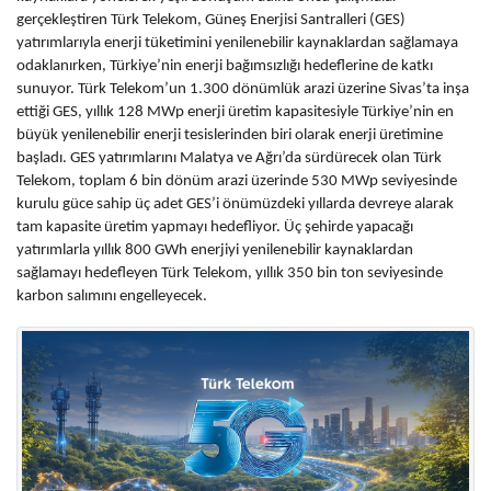
gerçekleştiren Türk Telekom, Güneş Enerjisi Santralleri (GES)
yatırımlarıyla enerji tüketimini yenilenebilir kaynaklardan sağlamaya
odaklanırken, Türkiye’nin enerji bağımsızlığı hedeflerine de katkı
sunuyor. Türk Telekom’un 1.300 dönümlük arazi üzerine Sivas’ta inşa
ettiği GES, yıllık 128 MWp enerji üretim kapasitesiyle Türkiye’nin en
büyük yenilenebilir enerji tesislerinden biri olarak enerji üretimine
başladı. GES yatırımlarını Malatya ve Ağrı’da sürdürecek olan Türk
Telekom, toplam 6 bin dönüm arazi üzerinde 530 MWp seviyesinde
kurulu güce sahip üç adet GES’i önümüzdeki yıllarda devreye alarak
tam kapasite üretim yapmayı hedefliyor. Üç şehirde yapacağı
yatırımlarla yıllık 800 GWh enerjiyi yenilenebilir kaynaklardan
sağlamayı hedefleyen Türk Telekom, yıllık 350 bin ton seviyesinde
karbon salımını engelleyecek.