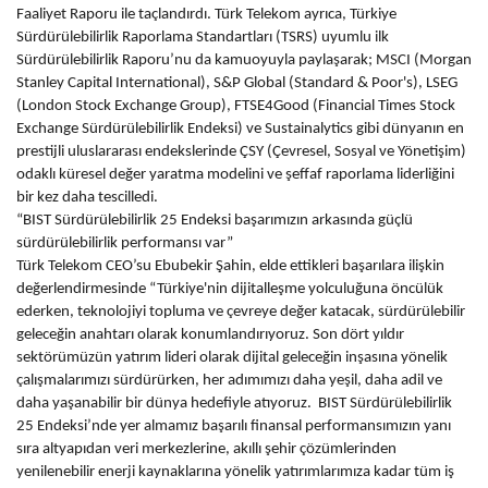
Faaliyet Raporu ile taçlandırdı. Türk Telekom ayrıca, Türkiye
Sürdürülebilirlik Raporlama Standartları (TSRS) uyumlu ilk
Sürdürülebilirlik Raporu’nu da kamuoyuyla paylaşarak; MSCI (Morgan
Stanley Capital International), S&P Global (Standard & Poor's), LSEG
(London Stock Exchange Group), FTSE4Good (Financial Times Stock
Exchange Sürdürülebilirlik Endeksi) ve Sustainalytics gibi dünyanın en
prestijli uluslararası endekslerinde ÇSY (Çevresel, Sosyal ve Yönetişim)
odaklı küresel değer yaratma modelini ve şeffaf raporlama liderliğini
bir kez daha tescilledi.
“BIST Sürdürülebilirlik 25 Endeksi başarımızın arkasında güçlü
sürdürülebilirlik performansı var”
Türk Telekom CEO’su Ebubekir Şahin,
elde ettikleri başarılara ilişkin
değerlendirmesinde “Türkiye'nin dijitalleşme yolculuğuna öncülük
ederken, teknolojiyi topluma ve çevreye değer katacak, sürdürülebilir
geleceğin anahtarı olarak konumlandırıyoruz. Son dört yıldır
sektörümüzün yatırım lideri olarak dijital geleceğin inşasına yönelik
çalışmalarımızı sürdürürken, her adımımızı daha yeşil, daha adil ve
daha yaşanabilir bir dünya hedefiyle atıyoruz.
BIST Sürdürülebilirlik
25 Endeksi’nde yer almamız başarılı finansal performansımızın yanı
sıra altyapıdan veri merkezlerine, akıllı şehir çözümlerinden
yenilenebilir enerji kaynaklarına yönelik yatırımlarımıza kadar tüm iş