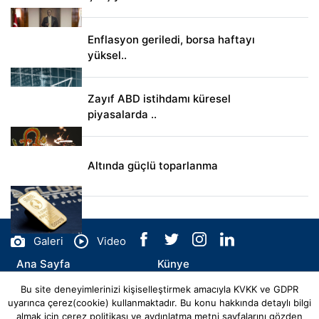
Enflasyon geriledi, borsa haftayı
yüksel..
Zayıf ABD istihdamı küresel
piyasalarda ..
Altında güçlü toparlanma
Galeri
Video
Ana Sayfa
Künye
Bu site deneyimlerinizi kişiselleştirmek amacıyla KVKK ve GDPR
İletişim
uyarınca çerez(cookie) kullanmaktadır. Bu konu hakkında detaylı bilgi
almak için
çerez politikası
ve
aydınlatma metni
sayfalarını gözden