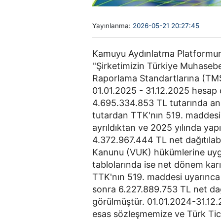
Yayınlanma:
2026-05-21 20:27:45
Kamuyu Aydınlatma Platformun
''Şirketimizin Türkiye Muhasebe
Raporlama Standartlarına (TM
01.01.2025 - 31.12.2025 hesap 
4.695.334.853 TL tutarında ana
tutardan TTK'nın 519. maddesi
ayrıldıktan ve 2025 yılında yapı
4.372.967.444 TL net dağıtılabi
Kanunu (VUK) hükümlerine uyg
tablolarında ise net dönem kar
TTK'nın 519. maddesi uyarınca 
sonra 6.227.889.753 TL net dağ
görülmüştür. 01.01.2024-31.12.
esas sözleşmemize ve Türk Ti